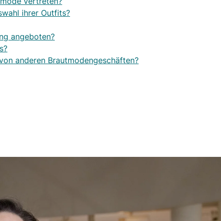
utmode vertreten?
wahl ihrer Outfits?
tung angeboten?
s?
 von anderen Brautmodengeschäften?