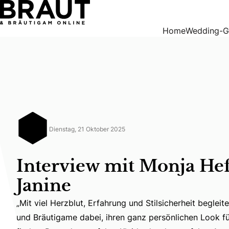
Interview mit Monja Hefti, von Chez Janine
Home
Wedding-G
Dienstag, 21 Oktober 2025
Interview mit Monja Hef
Janine
„Mit viel Herzblut, Erfahrung und Stilsicherheit beglei
„Mit viel Herzblut, Erfahrung und Stilsicherheit begle
und Bräutigame dabei, ihren ganz persönlichen Look f