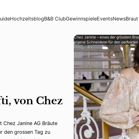
uide
Hochzeitsblog
B&B Club
Gewinnspiele
Events
News
Braut
Chez Janine – eines der grössten Br
eigene Schneiderei für den perfekten
ti, von Chez
tet Chez Janine AG Bräute
itet Chez Janine AG Bräute und Bräutigame dabei, ihren ganz
ür den grossen Tag zu