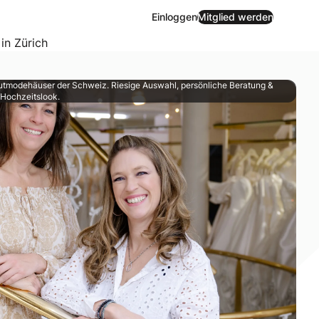
Einloggen
Mitglied werden
 in Zürich
autmodehäuser der Schweiz. Riesige Auswahl, persönliche Beratung &
 Hochzeitslook.
 persönlichen Look für den grossen Tag zu finden. Denn das 