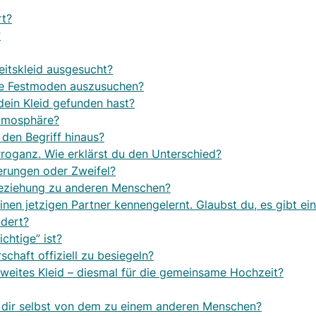
rt?
?
itskleid ausgesucht?
aue Festmoden auszusuchen?
dein Kleid gefunden hast?
Atmosphäre?
 den Begriff hinaus?
rroganz. Wie erklärst du den Unterschied?
erungen oder Zweifel?
e Beziehung zu anderen Menschen?
einen jetzigen Partner kennengelernt. Glaubst du, es gibt
ndert?
chtige” ist?
schaft offiziell zu besiegeln?
zweites Kleid – diesmal für die gemeinsame Hochzeit?
zu dir selbst von dem zu einem anderen Menschen?