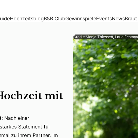
uide
Hochzeitsblog
B&B Club
Gewinnspiele
Events
News
Braut
Credit: Monja Thiessen, Laue Festmo
 Hochzeit mit
t: Nach einer
 starkes Statement für
t: Nach einer schmerzhaften Trennung heiratete sie sich sel
smal zu ihrem Partner. Im