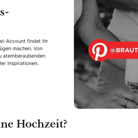
s-
t-Account findet ihr
nügen machen. Von
n zu atemberaubenden
er Inspirationen.
hne Hochzeit?