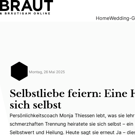
Selbstliebe feiern: Eine Hochzeit mit sich selbst
Home
Wedding-G
Montag, 26 Mai 2025
Selbstliebe feiern: Eine
sich selbst
Persönlichkeitscoach Monja Thiessen lebt, was sie lehr
schmerzhaften Trennung heiratete sie sich selbst – ein
Persönlichkeitscoach Monja Thiessen lebt, was sie lehr
Selbstwert und Heilung. Heute sagt sie erneut Ja – die