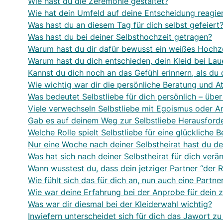
Wie hast du die Zeremonie gestaltet?
Wie hat dein Umfeld auf deine Entscheidung reagie
Was hast du an diesem Tag für dich selbst gefeiert
Was hast du bei deiner Selbsthochzeit getragen?
Warum hast du dir dafür bewusst ein weißes Hochze
Warum hast du dich entschieden, dein Kleid bei L
Kannst du dich noch an das Gefühl erinnern, als du 
Wie wichtig war dir die persönliche Beratung und 
Was bedeutet Selbstliebe für dich persönlich – über
Viele verwechseln Selbstliebe mit Egoismus oder A
Gab es auf deinem Weg zur Selbstliebe Herausford
Welche Rolle spielt Selbstliebe für eine glücklich
Nur eine Woche nach deiner Selbstheirat hast du d
Was hat sich nach deiner Selbstheirat für dich verä
Wann wusstest du, dass dein jetziger Partner “der Ri
Wie fühlt sich das für dich an, nun auch eine Partner
Wie war deine Erfahrung bei der Anprobe für dein 
Was war dir diesmal bei der Kleiderwahl wichtig?
Inwiefern unterscheidet sich für dich das Jawort 