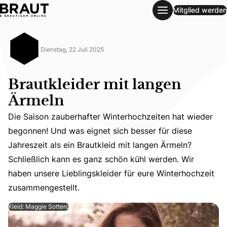
Mitglied werden
Brautkleider mit langen Ärmeln
Dienstag, 22 Juli 2025
Brautkleider mit langen
Ärmeln
Die Saison zauberhafter Winterhochzeiten hat wieder
begonnen! Und was eignet sich besser für diese
Die Saison zauberhafter Winterhochzeiten hat wieder beg
Jahreszeit als ein Brautkleid mit langen Ärmeln?
Schließlich kann es ganz schön kühl werden. Wir
haben unsere Lieblingskleider für eure Winterhochzeit
zusammengestellt.
Kleid: Maggie Sottero