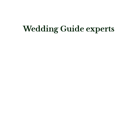
Wedding Guide experts
: Carolina Ryf bridal couture
Carolina Ryf bridal couture
Brautmode