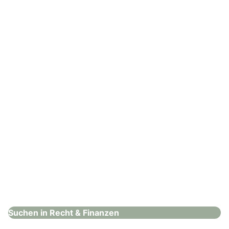
Zürich Versicherungsgesellschaft AG
Recht & Finanzen
: Allianz Versicherungen
Allianz Versicherungen
Recht & Finanzen
Suchen in Recht & Finanzen