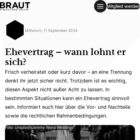
Mitglied werden
Ehevertrag – wann lohnt er sich?
Mittwoch, 11 September 2024
Ehevertrag – wann lohnt er
sich?
Frisch verheiratet oder kurz davor – an eine Trennung
denkt ihr jetzt sicher nicht. Trotzdem ist es wichtig,
Frisch verheiratet oder kurz davor – an eine Trennung den
diesen Aspekt nicht außer Acht zu lassen. In
bestimmten Situationen kann ein Ehevertrag sinnvoll
sein. Informiert euch hier über die Vor- und Nachteile
sowie die rechtlichen Rahmenbedingungen.
Foto: Unsplash/Jeremy Wond Weddings