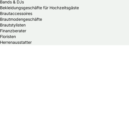
Bands & DJs
Bekleidungsgeschäfte für Hochzeitsgäste
Brautaccessoires
Brautmodengeschäfte
Brautstylisten
Finanzberater
Floristen
Herrenausstatter
Hochzeitsautos
Hochzeitsdekorationen
Hochzeitseinladungen
Hochzeitsfotografen
Hochzeitsgeschenke & Gastgeschenke
Hochzeitsmessen
Hochzeitsplaner
Hochzeitstortenanbieter
Juweliere & Goldschmiede
Kindermodegeschäfte
Reisebüros
Standesämter
Trauredner