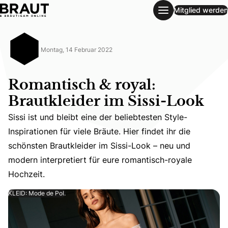
Mitglied werden
Romantisch & royal: Brautkleider im Sissi-Look
Montag, 14 Februar 2022
Romantisch & royal:
Brautkleider im Sissi-Look
Sissi ist und bleibt eine der beliebtesten Style-
Inspirationen für viele Bräute. Hier findet ihr die
Sissi ist und bleibt eine der beliebtesten Style-Inspirati
schönsten Brautkleider im Sissi-Look – neu und
modern interpretiert für eure romantisch-royale
Hochzeit.
KLEID: Mode de Pol.