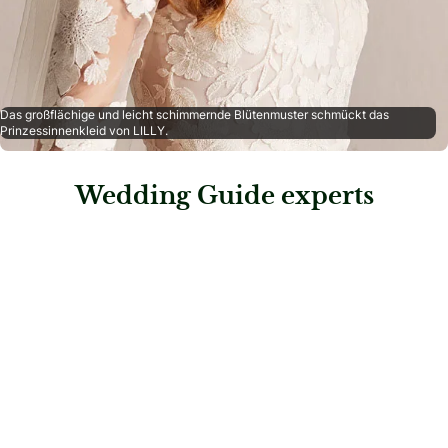
Das großflächige und leicht schimmernde Blütenmuster schmückt das
Prinzessinnenkleid von LILLY.
Wedding Guide experts
: Mode Moser