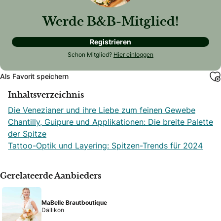
Werde B&B-Mitglied!
Registrieren
Schon Mitglied?
Hier einloggen
Als Favorit speichern
Inhaltsverzeichnis
Die Venezianer und ihre Liebe zum feinen Gewebe
Chantilly, Guipure und Applikationen: Die breite Palette
der Spitze
Tattoo-Optik und Layering: Spitzen-Trends für 2024
Gerelateerde Aanbieders
MaBelle Brautboutique
Dällikon