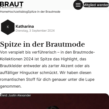
Mitglied werden
Spitze in der Brautmode
Home
Hochzeitsblog
Spitze in der Brautmode
Katharina
K
Dienstag, 3 September 2024
Spitze in der Brautmode
Von verspielt bis verführerisch – in den Brautmode-
Kollektionen 2024 ist Spitze das Highlight, das
Brautkleider entweder als zarter Akzent oder als
Von verspielt bis verführerisch – in den Brautmode-Kollekt
auffälliger Hingucker schmückt. Wir haben diesen
romantischen Stoff für dich genauer unter die Lupe
genommen.
Kleid: Justin Alexander