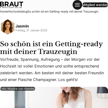
Mitglied werden
So schön ist ein Getting-ready mit deiner Trauzeugin
Home
Hochzeitsblog
So schön ist ein Getting-ready mit deiner Trauzeugin
Jasmin
Freitag, 21 Januar 2022
So schön ist ein Getting-ready
mit deiner Trauzeugin
Vorfreude, Spannung, Aufregung – der Morgen vor der
Vorfreude, Spannung, Aufregung – der Morgen vor der Hochz
Hochzeit ist voller Emotionen und sollte entsprechend
zelebriert werden. Am besten mit deiner besten Freundin
und einer Flasche Champagner. Los geht’s!
Foto: Maaike van Haaster.