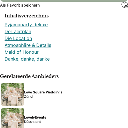
Als Favorit speichern
Inhaltsverzeichnis
Pyjamaparty deluxe
Der Zeitplan
Die Location
Atmosphäre & Details
Maid of Honour
Danke, danke, danke
Gerelateerde Aanbieders
Love Square Weddings
Zürich
LovelyEvents
Küssnacht