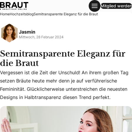
Mitglied werden
Semitransparente Eleganz für die Braut
Home
Hochzeitsblog
Semitransparente Eleganz für die Braut
Jasmin
Mittwoch, 28 Februar 2024
Semitransparente Eleganz für
die Braut
Vergessen ist die Zeit der Unschuld! An ihrem großen Tag
Vergessen ist die Zeit der Unschuld! An ihrem großen Tag s
setzen Bräute heute mehr denn je auf verführerische
Femininität. Glücklicherweise unterstreichen die neuesten
Designs in Halbtransparenz diesen Trend perfekt.