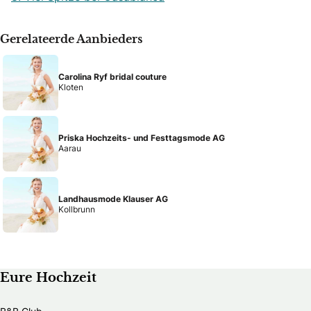
Gerelateerde Aanbieders
Carolina Ryf bridal couture
Kloten
Priska Hochzeits- und Festtagsmode AG
Aarau
Landhausmode Klauser AG
Kollbrunn
Eure Hochzeit