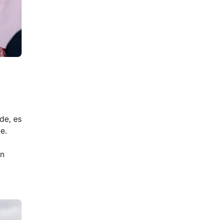
de, es
e.
en