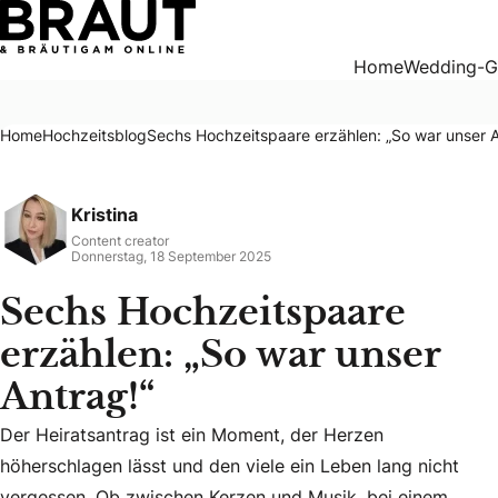
Sechs Hochzeitspaare erzählen: „So war unser Antrag!“
Home
Wedding-G
Home
Hochzeitsblog
Sechs Hochzeitspaare erzählen: „So war unser A
Kristina
Content creator
Donnerstag, 18 September 2025
Sechs Hochzeitspaare
erzählen: „So war unser
Antrag!“
Der Heiratsantrag ist ein Moment, der Herzen
Der Heiratsantrag ist ein Moment, der Herzen höherschlage
höherschlagen lässt und den viele ein Leben lang nicht
vergessen. Ob zwischen Kerzen und Musik, bei einem