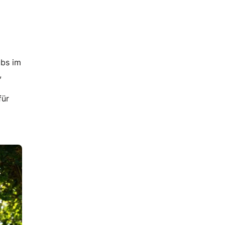
bs im
,
für