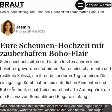
Mitglied werden
Eure Scheunen-Hochzeit mit zauberhaften Boho-Flair
Home
Hochzeitsblog
Eure Scheunen-Hochzeit mit zauberhaften Boho-Flair
Jasmin
Freitag, 26 Mai 2023
Eure Scheunen-Hochzeit mit
zauberhaften Boho-Flair
Scheunenhochzeiten sind in den letzten Jahren immer
beliebter geworden und bieten Paaren eine charmante und
Scheunenhochzeiten sind in den letzten Jahren immer belie
rustikale Kulisse, um ihren besonderen Tag zu feiern. Die
einzigartige Kombination aus natürlichen Elementen und
Boho-Ästhetik schafft eine märchenhafte Atmosphäre, die
die Essenz von Romantik und Eleganz einfängt.
Das Hochzeitspaar steht inmitten einer Wiese bei Sonnenuntergang und küsst
sich liebevoll, während sie zwei Alpakas an der Leine führen. Beide tragen