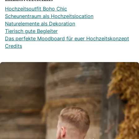
Hochzeitsoutfit Boho Chic
Scheunentraum als Hochzeitslocation
Naturelemente als Dekoration
Tierisch gute Begleiter
Das perfekte Moodboard für euer Hochzeitskonzept
Credits