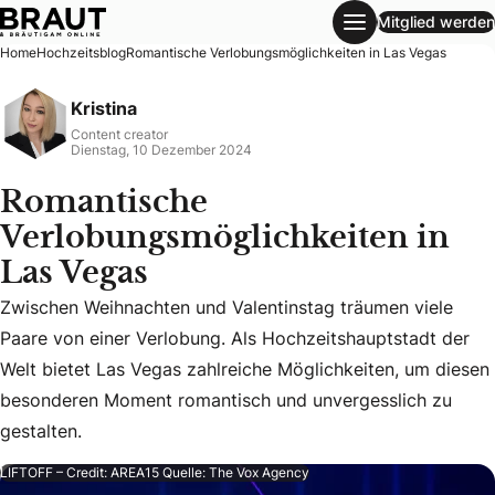
Mitglied werden
Romantische Verlobungsmöglichkeiten in Las Vegas
Home
Hochzeitsblog
Romantische Verlobungsmöglichkeiten in Las Vegas
Kristina
Content creator
Dienstag, 10 Dezember 2024
Romantische
Verlobungsmöglichkeiten in
Las Vegas
Zwischen Weihnachten und Valentinstag träumen viele
Zwischen Weihnachten und Valentinstag träumen viele Paar
Paare von einer Verlobung. Als Hochzeitshauptstadt der
Welt bietet Las Vegas zahlreiche Möglichkeiten, um diesen
besonderen Moment romantisch und unvergesslich zu
gestalten.
LIFTOFF – Credit: AREA15 Quelle: The Vox Agency