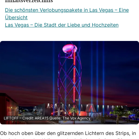
Inhaltsverzeichnis
Die schönsten Verlobungspakete in Las Vegas – Eine
Übersicht
Las Vegas – Die Stadt der Liebe und Hochzeiten
LIFTOFF – Credit: AREA15 Quelle: The Vox Agency
Ob hoch oben über den glitzernden Lichtern des Strips, in