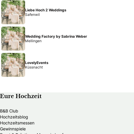
Liebe Hoch 2 Weddings
Safenwil
Wedding Factory by Sabrina Weber
Mellingen
LovelyEvents
Küssnacht
Eure Hochzeit
B&B Club
Hochzeitsblog
Hochzeitsmessen
Gewinnspiele