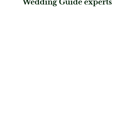
Wedding Guide experts
: Treasure Time Hochzeiten & Familienfeste
Treasure Time Hochzeiten & Familienfeste
Hochzeitsplaner
: Leading Wedding Partners Switzerland