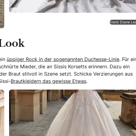
.
Kleid: Diane Le
-Look
ein
üppiger Rock in der sogenannten Duchesse-Linie
. Für ei
chnürte Mieder, die an Sissis Korsetts erinnern. Dazu ein
er Braut stilvoll in Szene setzt. Schicke Verzierungen aus
issi-
Brautkleidern das gewisse Etwas
.