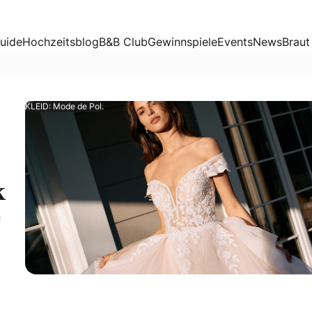
uide
Hochzeitsblog
B&B Club
Gewinnspiele
Events
News
Braut
KLEID: Mode de Pol.
k
n
en für viele Bräute. Hier findet ihr die schönsten Brautkleid