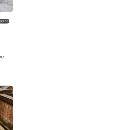
grand.
ne