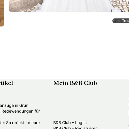
.
Kleid: Trè
tikel
Mein B&B Club
anzüge in Grün
nd Redewendungen für
e: So drückt ihr eure
B&B Club – Log in
B&B Club – Registrieren