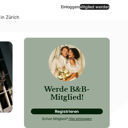
Einloggen
Mitglied werden
 in Zürich
Werde B&B-
er im Sissi-Look – neu und modern interpretiert für eure rom
Mitglied!
Registrieren
Schon Mitglied?
Hier einloggen