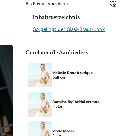
Als Favorit speichern
Inhaltsverzeichnis
So gelingt der Sissi-Braut-Look
Gerelateerde Aanbieders
MaBelle Brautboutique
Dällikon
Carolina Ryf bridal couture
Kloten
Mode Moser
Aarau