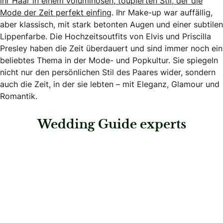
ihr Haar in einem voluminösen, toupierten Stil, der die
Mode der Zeit perfekt einfing
. Ihr Make-up war auffällig,
aber klassisch, mit stark betonten Augen und einer subtilen
Lippenfarbe. Die Hochzeitsoutfits von Elvis und Priscilla
Presley haben die Zeit überdauert und sind immer noch ein
beliebtes Thema in der Mode- und Popkultur. Sie spiegeln
nicht nur den persönlichen Stil des Paares wider, sondern
auch die Zeit, in der sie lebten – mit Eleganz, Glamour und
Romantik.
Wedding Guide experts
: Confiseur Bachmann AG