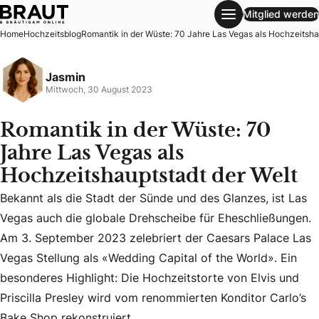
Mitglied werden
Romantik in der Wüste: 70 Jahre Las Vegas als Hochzeitsh
Home
Hochzeitsblog
Romantik in der Wüste: 70 Jahre Las Vegas als Hochzeitsha
Jasmin
Mittwoch, 30 August 2023
Romantik in der Wüste: 70
Jahre Las Vegas als
Hochzeitshauptstadt der Welt
Bekannt als die Stadt der Sünde und des Glanzes, ist Las
Vegas auch die globale Drehscheibe für Eheschließungen.
Bekannt als die Stadt der Sünde und des Glanzes, ist Las 
Am 3. September 2023 zelebriert der Caesars Palace Las
Vegas Stellung als «Wedding Capital of the World». Ein
besonderes Highlight: Die Hochzeitstorte von Elvis und
Priscilla Presley wird vom renommierten Konditor Carlo’s
Bake Shop rekonstruiert.