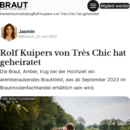
Mitglied werden
Rolf Kuipers von Très Chic hat geheiratet
Home
Hochzeitsblog
Rolf Kuipers von Très Chic hat geheiratet
Jasmin
Mittwoch, 22 Juni 2022
Rolf Kuipers von Très Chic hat
geheiratet
Die Braut, Amber, trug bei der Hochzeit ein
Die Braut, Amber, trug bei der Hochzeit ein atemberauben
atemberaubendes Brautkleid, das ab September 2023 im
Brautmodenfachhandel erhältlich sein wird.
Foto: Artur Cymerman