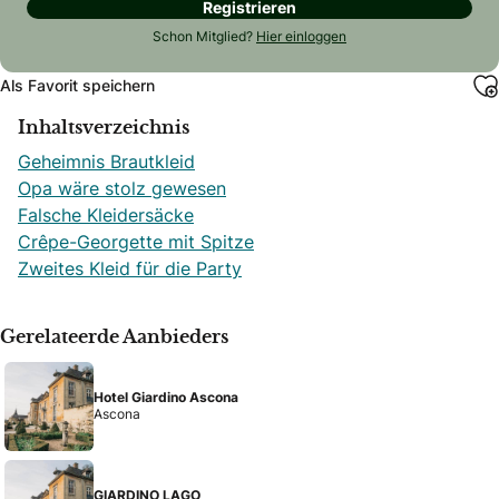
Registrieren
Schon Mitglied?
Hier einloggen
Als Favorit speichern
Inhaltsverzeichnis
Geheimnis Brautkleid
Opa wäre stolz gewesen
Falsche Kleidersäcke
Crêpe-Georgette mit Spitze
Zweites Kleid für die Party
Gerelateerde Aanbieders
Hotel Giardino Ascona
Ascona
GIARDINO LAGO