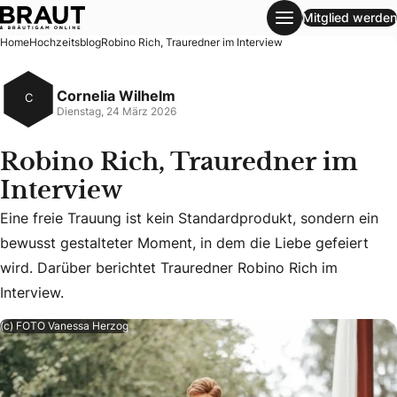
Mitglied werden
Robino Rich, Trauredner im Interview
Home
Hochzeitsblog
Robino Rich, Trauredner im Interview
Cornelia Wilhelm
C
Dienstag, 24 März 2026
Robino Rich, Trauredner im
Interview
Eine freie Trauung ist kein Standardprodukt, sondern ein
Eine freie Trauung ist kein Standardprodukt, sondern ein b
bewusst gestalteter Moment, in dem die Liebe gefeiert
wird. Darüber berichtet Trauredner Robino Rich im
Interview.
(c) FOTO Vanessa Herzog