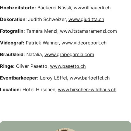
Hochzeitstorte:
Bäckerei Nüssli,
www.illnauerli.ch
Dekoration
: Judith Schweizer,
www.giuditta.ch
Fotografin:
Tamara Menzi,
www.itstamaramenzi.com
Videograf:
Patrick Wanner,
www.videoreport.ch
Brautkleid:
Natalia,
www.grapegarcia.com
Ringe:
Oliver Pasetto,
www.pasetto.ch
Eventbarkeeper:
Leroy Löffel,
www.barloeffel.ch
Location:
Hotel Hirschen,
www.hirschen-wildhaus.ch