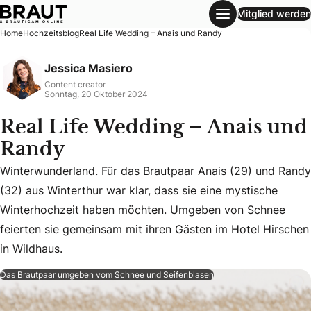
Mitglied werden
Real Life Wedding – Anais und Randy
Home
Hochzeitsblog
Real Life Wedding – Anais und Randy
Jessica Masiero
Content creator
Sonntag, 20 Oktober 2024
Real Life Wedding – Anais und
Randy
Winterwunderland. Für das Brautpaar Anais (29) und Randy
(32) aus Winterthur war klar, dass sie eine mystische
Winterwunderland. Für das Brautpaar Anais (29) und Randy
Winterhochzeit haben möchten. Umgeben von Schnee
feierten sie gemeinsam mit ihren Gästen im Hotel Hirschen
in Wildhaus.
Das Brautpaar umgeben vom Schnee und Seifenblasen