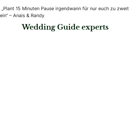
„Plant 15 Minuten Pause irgendwann für nur euch zu zweit
ein“ – Anais & Randy
Wedding Guide experts
: Hotel Giardino Ascona
Hotel Giardino Ascona
Hochzeitslocations