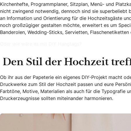
Kirchenhefte, Programmplaner, Sitzplan, Menü- und Platzk
nicht zwingend notwendig, dennoch sind sie superbeliebt b
an Information und Orientierung für die Hochzeitsgäste un
noch großzügiger gestalten möchte, erweitert es um Speci
Banderolen, Wedding-Sticks, Servietten, Flaschenetikette
Oder wie wäre es mit DIY Hangtags?
Den Stil der Hochzeit tref
Ob ihr aus der Papeterie ein eigenes DIY-Projekt macht oder
Druckwerke zum Stil der Hochzeit passen und eure Persönli
Farbtöne, Motive, Materialien als auch für die Typografie u
Druckerzeugnisse sollten miteinander harmonieren.