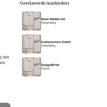
Gerelateerde Aanbieders
Bauer Medien AG
Hünenberg
brainstormers GmbH
Unteriberg
g das
ils
Design&Print
Zürich