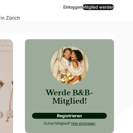
Einloggen
Mitglied werden
 in Zürich
Werde B&B-
Mitglied!
Registrieren
 ihr mit ihnen feiern möchtet. Darüber hinaus gibt es jed
Schon Mitglied?
Hier einloggen