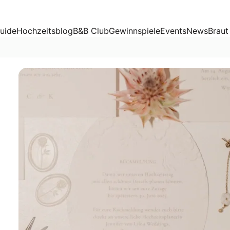
uide
Hochzeitsblog
B&B Club
Gewinnspiele
Events
News
Braut
n einen ersten Eindruck darüber, was für eine Art Hochzeit