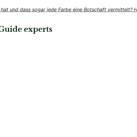
at und dass sogar jede Farbe eine Botschaft vermittelt? H
Guide experts
e AG
: Permanent- Kostemit Jacqueline
Permanent- Kostemit
ierre AG
Jacqueline GmbH
uty
Brautfrisuren & Beauty