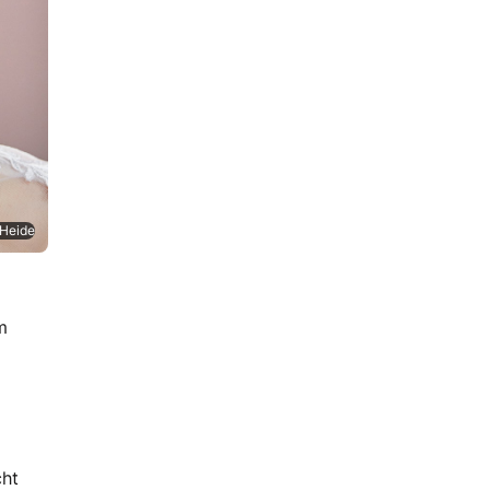
 Heide
m
cht