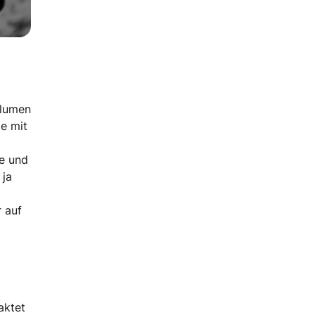
Blumen
ie mit
be und
 ja
 auf
aktet