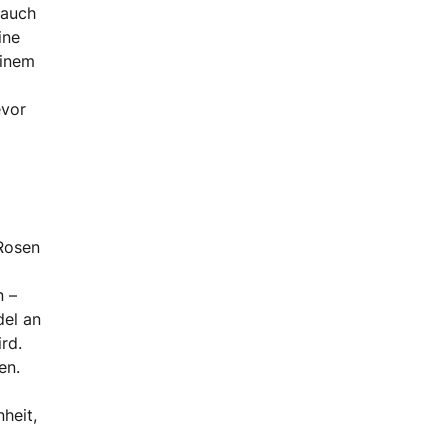
 auch
ine
einem
evor
 Rosen
n –
del an
rd.
en.
heit,