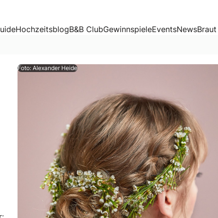
uide
Hochzeitsblog
B&B Club
Gewinnspiele
Events
News
Braut
Foto: Alexander Heide
ekoration für Farbakzente, sondern auch in der Brautfrisur:
r: