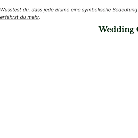
Wusstest du, dass
jede Blume eine symbolische Bedeutung h
erfährst du mehr
.
Wedding 
: signinahotel
: Hairstylist Pierr
signinahotel
Hairstylist P
Hochzeitslocations
Brautfrisuren & Bea