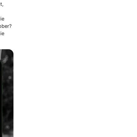
t,
ie
ober?
ie