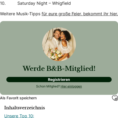
10. Saturday Night – Whigfield
Weitere Musik-Tipps
für eure große Feier, bekommt ihr hier.
Werde B&B-Mitglied!
Registrieren
Schon Mitglied?
Hier einloggen
Als Favorit speichern
Inhaltsverzeichnis
Unsere Top 10: