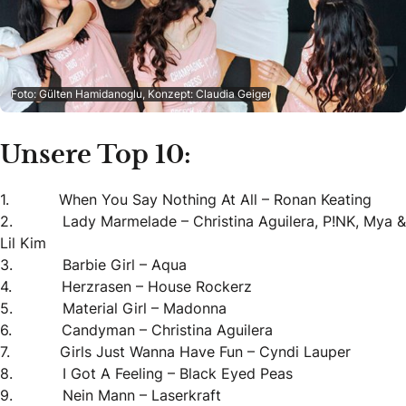
Foto: Gülten Hamidanoglu, Konzept: Claudia Geiger
Unsere Top 10:
1. When You Say Nothing At All – Ronan Keating
2. Lady Marmelade – Christina Aguilera, P!NK, Mya &
Lil Kim
3. Barbie Girl – Aqua
4. Herzrasen – House Rockerz
5. Material Girl – Madonna
6. Candyman – Christina Aguilera
7. Girls Just Wanna Have Fun – Cyndi Lauper
8. I Got A Feeling – Black Eyed Peas
9. Nein Mann – Laserkraft