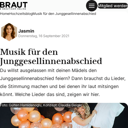
Mitglied werden
Musik für den Junggesellinnenabschied
Home
Hochzeitsblog
Musik für den Junggesellinnenabschied
Jasmin
Donnerstag, 16 September 2021
Musik für den
Junggesellinnenabschied
Du willst ausgelassen mit deinen Mädels den
Du willst ausgelassen mit deinen Mädels den Junggesellinne
Junggesellinnenabschied feiern? Dann brauchst du Lieder,
die Stimmung machen und bei denen ihr laut mitsingen
könnt. Welche Lieder das sind, zeigen wir hier.
Foto: Gülten Hamidanoglu, Konzept: Claudia Geiger