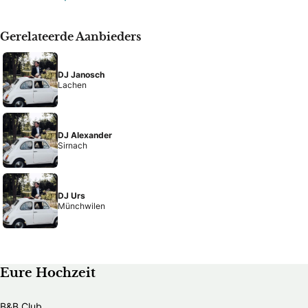
Gerelateerde Aanbieders
DJ Janosch
Lachen
DJ Alexander
Sirnach
DJ Urs
Münchwilen
Eure Hochzeit
B&B Club