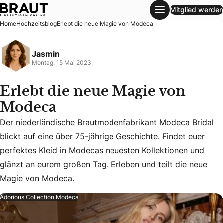
Mitglied werden
Erlebt die neue Magie von Modeca
Home
Hochzeitsblog
Erlebt die neue Magie von Modeca
Jasmin
Montag, 15 Mai 2023
Erlebt die neue Magie von
Modeca
Der niederländische Brautmodenfabrikant Modeca Bridal
blickt auf eine über 75-jährige Geschichte. Findet euer
Der niederländische Brautmodenfabrikant Modeca Bridal bli
perfektes Kleid in Modecas neuesten Kollektionen und
glänzt an eurem großen Tag. Erleben und teilt die neue
Magie von Modeca.
Adorious Collection Modeca