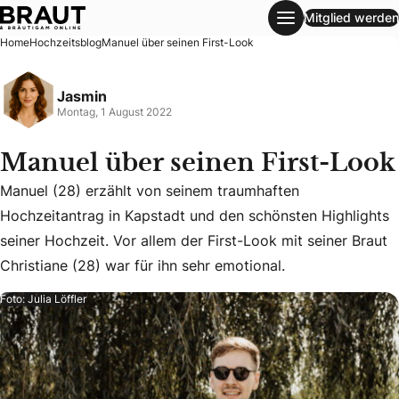
Mitglied werden
Manuel über seinen First-Look
Home
Hochzeitsblog
Manuel über seinen First-Look
Jasmin
Montag, 1 August 2022
Manuel über seinen First-Look
Manuel (28) erzählt von seinem traumhaften
Hochzeitantrag in Kapstadt und den schönsten Highlights
Manuel (28) erzählt von seinem traumhaften Hochzeitantrag 
seiner Hochzeit. Vor allem der First-Look mit seiner Braut
Christiane (28) war für ihn sehr emotional.
Foto: Julia Löffler