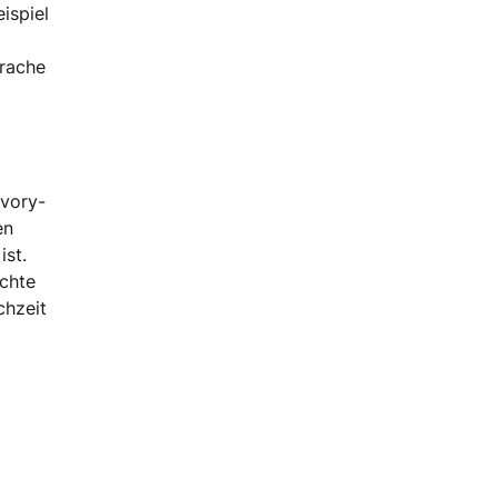
ispiel
prache
Yvory-
en
ist.
echte
chzeit