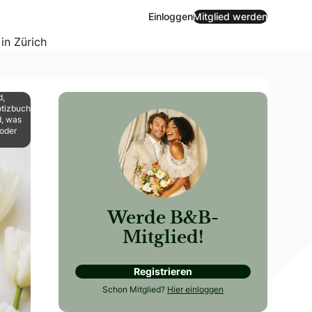
Einloggen
Mitglied werden
 in Zürich
d,
otizbuch
d, was
 oder
Werde B&B-
Mitglied!
Registrieren
det angehende Hochzeitplanerinnen und -planer aus und vera
Schon Mitglied?
Hier einloggen