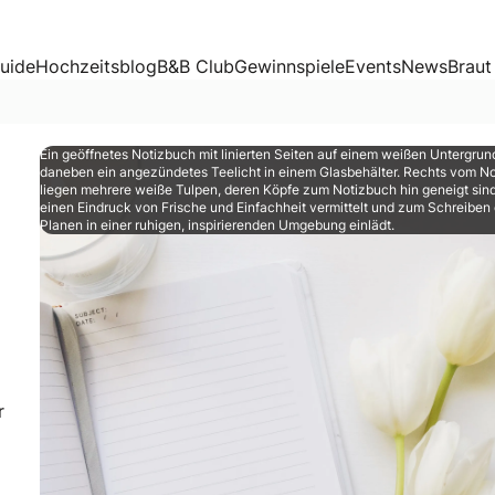
uide
Hochzeitsblog
B&B Club
Gewinnspiele
Events
News
Braut
Ein geöffnetes Notizbuch mit linierten Seiten auf einem weißen Untergrun
daneben ein angezündetes Teelicht in einem Glasbehälter. Rechts vom N
liegen mehrere weiße Tulpen, deren Köpfe zum Notizbuch hin geneigt sin
einen Eindruck von Frische und Einfachheit vermittelt und zum Schreiben
Planen in einer ruhigen, inspirierenden Umgebung einlädt.
r
er Schweiz. Sie organisiert seit 2006 Hochzeitsfeste, bil