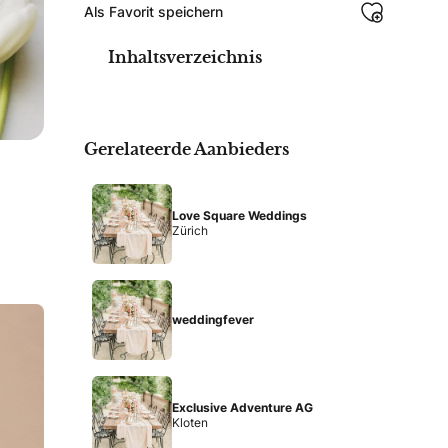
Als Favorit speichern
Inhaltsverzeichnis
Gerelateerde Aanbieders
Love Square Weddings
Zürich
weddingfever
Exclusive Adventure AG
Kloten