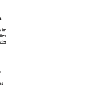
s
h im
lles
 der
em
as