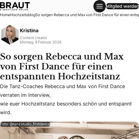
Mitglied werden
So sorgen Rebecca und Max von First Dance für einen ent
Home
Hochzeitsblog
So sorgen Rebecca und Max von First Dance für einen ent
Kristina
Content creator
Montag, 9 Februar 2026
So sorgen Rebecca und Max
von First Dance für einen
entspannten Hochzeitstanz
Die Tanz-Coaches Rebecca und Max von First Dance
Die Tanz-Coaches Rebecca und Max von First Dance verrat
verraten im Interview,
wie euer Hochzeitstanz besonders schön und entspannt wi
wie euer Hochzeitstanz besonders schön und entspannt
wird.
Foto: @tanzstudio_firstdance