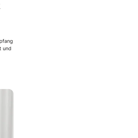
t
mpfang
t und