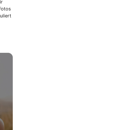
ir
Fotos
uliert