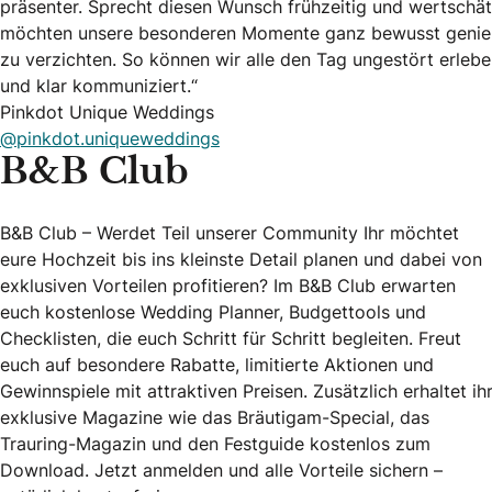
präsenter. Sprecht diesen Wunsch frühzeitig und wertschät
möchten unsere besonderen Momente ganz bewusst genießen
zu verzichten. So können wir alle den Tag ungestört erleben.
und klar kommuniziert.“
Pinkdot Unique Weddings
@pinkdot.uniqueweddings
B&B Club
B&B Club – Werdet Teil unserer Community Ihr möchtet
eure Hochzeit bis ins kleinste Detail planen und dabei von
exklusiven Vorteilen profitieren? Im B&B Club erwarten
euch kostenlose Wedding Planner, Budgettools und
Checklisten, die euch Schritt für Schritt begleiten. Freut
euch auf besondere Rabatte, limitierte Aktionen und
Gewinnspiele mit attraktiven Preisen. Zusätzlich erhaltet ih
exklusive Magazine wie das Bräutigam-Special, das
Trauring-Magazin und den Festguide kostenlos zum
Download. Jetzt anmelden und alle Vorteile sichern –