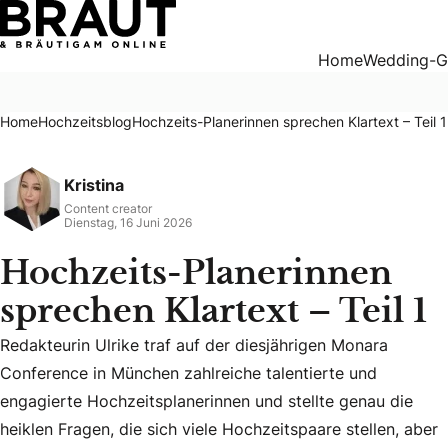
Hochzeits-Planerinnen sprechen Klartext – Teil 1
Home
Wedding-G
Home
Hochzeitsblog
Hochzeits-Planerinnen sprechen Klartext – Teil 1
Kristina
Content creator
Dienstag, 16 Juni 2026
Hochzeits-Planerinnen
sprechen Klartext – Teil 1
Redakteurin Ulrike traf auf der diesjährigen Monara
Conference in München zahlreiche talentierte und
Redakteurin Ulrike traf auf der diesjährigen Monara Confere
engagierte Hochzeitsplanerinnen und stellte genau die
heiklen Fragen, die sich viele Hochzeitspaare stellen, aber