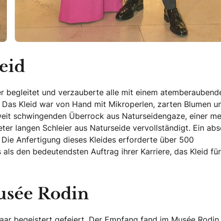
eid
r begleitet und verzauberte alle mit einem atemberaubend
. Das Kleid war von Hand mit Mikroperlen, zarten Blumen u
, weit schwingenden Überrock aus Naturseidengaze, einer me
ter langen Schleier aus Naturseide vervollständigt. Ein abs
 Die Anfertigung dieses Kleides erforderte über 500
ls den bedeutendsten Auftrag ihrer Karriere, das Kleid für
usée Rodin
ar begeistert gefeiert.
Der Empfang fand im Musée Rodin s