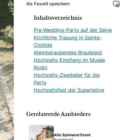
Als Favorit speichern
Inhaltsverzeichnis
Pre-Wedding-Party auf der Seine
Kirchliche Trauung in Sainte-
Clotilde
Atemberaubendes Brautkleid
Hochzeits-Empfang im Musée
Rodin
Hochzeits-Zweiteiler für die
Party
Hochzeitsfest der Superlative
Gerelateerde Aanbieders
Alte Spinnerei Event
Rupperswil