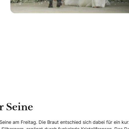
r Seine
eine am Freitag. Die Braut entschied sich dabei für ein kur
 Silbergarn, ergänzt durch funkelnde Kristallfransen. Das D