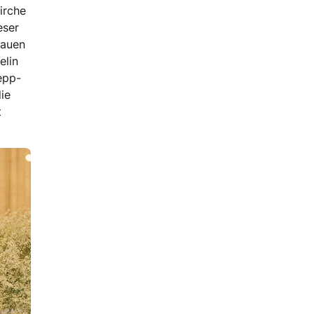
irche
eser
rauen
elin
epp-
ie
t