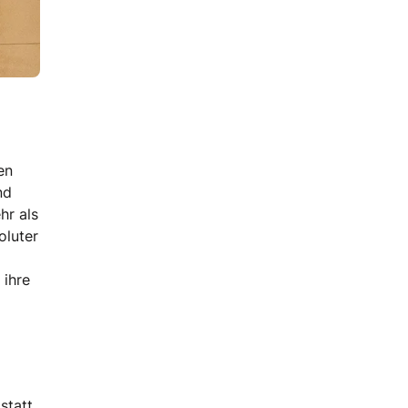
en
nd
hr als
oluter
 ihre
tatt,