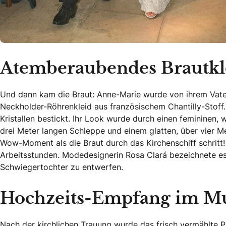
Atemberaubendes Brautkl
Und dann kam die Braut: Anne-Marie wurde von ihrem Vate
Neckholder-Röhrenkleid aus französischem Chantilly-Stoff
Kristallen bestickt. Ihr Look wurde durch einen femininen
drei Meter langen Schleppe und einem glatten, über vier Me
Wow-Moment als die Braut durch das Kirchenschiff schritt!
Arbeitsstunden. Modedesignerin Rosa Clará bezeichnete es a
Schwiegertochter zu entwerfen.
Hochzeits-Empfang im M
Nach der kirchlichen Trauung wurde das frisch vermählte Pa