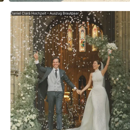
Daniel Clará Hochzeit – Auszug Brautpaar
olling in einer romantischen Trauzeremonie in Paris das J