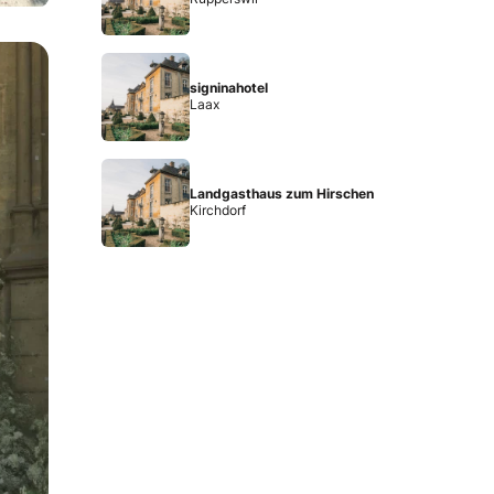
signinahotel
Laax
Landgasthaus zum Hirschen
Kirchdorf
a-Wort. Die Braut bezauberte an ihrem Hochzeitstag und da