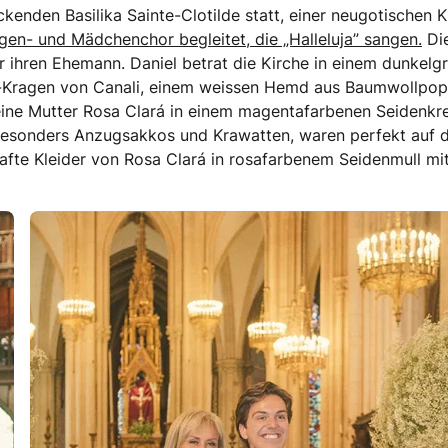
enden Basilika Sainte-Clotilde statt, einer neugotischen K
en- und Mädchenchor begleitet, die „Halleluja” sangen.
Di
ihren Ehemann. Daniel betrat die Kirche in einem dunkelg
rs-Kragen von Canali, einem weissen Hemd aus Baumwollpop
seine Mutter Rosa Clará in einem magentafarbenen Seidenkr
 besonders Anzugsakkos und Krawatten, waren perfekt auf d
hafte Kleider von Rosa Clará in rosafarbenem Seidenmull mi