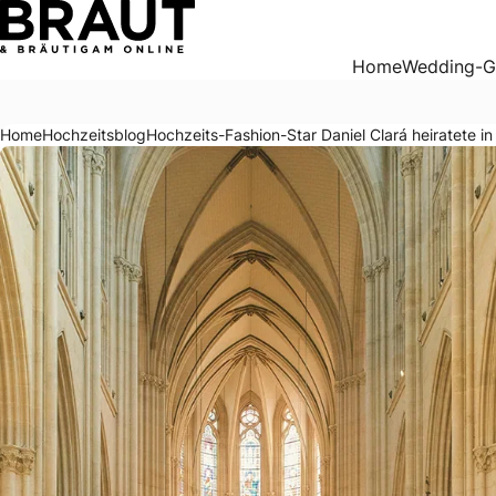
Hochzeits-Fashion-Star Daniel Clará heiratete in Paris
Home
Wedding-G
Home
Hochzeitsblog
Hochzeits-Fashion-Star Daniel Clará heiratete in