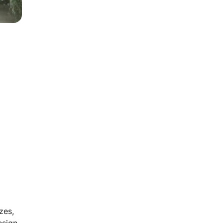
zes,
esign