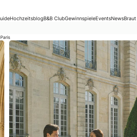
uide
Hochzeitsblog
B&B Club
Gewinnspiele
Events
News
Braut
 Paris