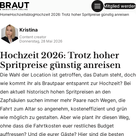
Mitglied werden
Hochzeit 2026: Trotz hoher Spritpreise günstig anreisen
Home
Hochzeitsblog
Hochzeit 2026: Trotz hoher Spritpreise günstig anreisen
Kristina
Content creator
Donnerstag, 28 Mai 2026
Hochzeit 2026: Trotz hoher
Spritpreise günstig anreisen
Die Wahl der Location ist getroffen, das Datum steht, doch
wie kommt ihr als Brautpaar entspannt zur Hochzeit? Bei
den aktuell historisch hohen Spritpreisen an den
Zapfsäulen suchen immer mehr Paare nach Wegen, die
Die Wahl der Location ist getroffen, das Datum steht, doch
Fahrt zum Altar so angenehm, kosteneffizient und grün
wie möglich zu gestalten. Aber wie plant ihr diesen Weg,
ohne dass die Fahrtkosten euer restliches Budget
auffressen? Und die eurer Gäste? Hier sind die besten