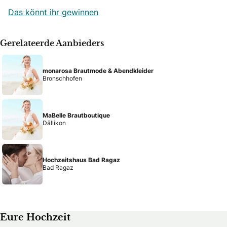
Das könnt ihr gewinnen
Gerelateerde Aanbieders
monarosa Brautmode & Abendkleider
Bronschhofen
MaBelle Brautboutique
Dällikon
Hochzeitshaus Bad Ragaz
Bad Ragaz
Eure Hochzeit