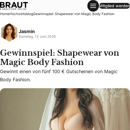
Mitglied werden
Gewinnspiel: Shapewear von Magic Body Fashion
Home
Hochzeitsblog
Gewinnspiel: Shapewear von Magic Body Fashion
Jasmin
Samstag, 13 Juni 2026
Gewinnspiel: Shapewear von
Magic Body Fashion
Gewinnt einen von fünf 100 € Gutscheinen von Magic Body
Gewinnt einen von fünf 100 € Gutscheinen von Magic
Body Fashion.