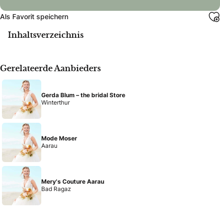
Als Favorit speichern
Inhaltsverzeichnis
Gerelateerde Aanbieders
Gerda Blum – the bridal Store
Winterthur
Mode Moser
Aarau
Mery's Couture Aarau
Bad Ragaz