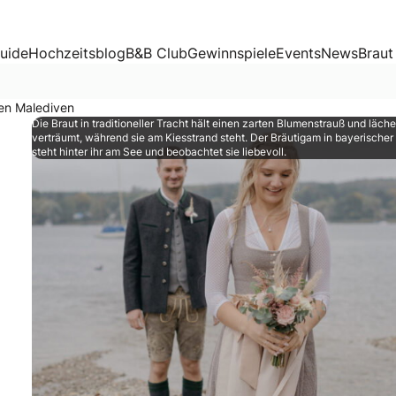
en
uide
Hochzeitsblog
B&B Club
Gewinnspiele
Events
News
Braut
en Malediven
Die Braut in traditioneller Tracht hält einen zarten Blumenstrauß und läche
verträumt, während sie am Kiesstrand steht. Der Bräutigam in bayerischer
steht hinter ihr am See und beobachtet sie liebevoll.
gen, ging bei Veronika (24) und Stefan (37) in Erfüllung! 