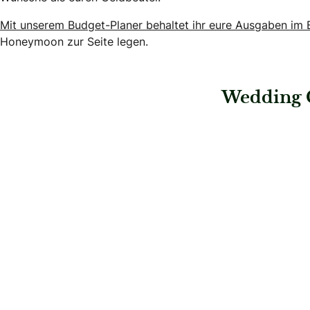
Mit unserem Budget-Planer behaltet ihr eure Ausgaben im B
Honeymoon zur Seite legen.
Wedding 
: Helbling Reisen
: Kuoni Honeymo
Helbling Reisen
Kuoni Hone