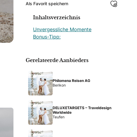
Als Favorit speichern
Inhaltsverzeichnis
Unvergessliche Momente
Bonus-Tipp:
Gerelateerde Aanbieders
Philomena Reisen AG
Berikon
DELUXETARGETS – Traveldesign
Worldwide
Teufen