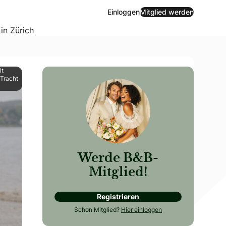
Einloggen
Mitglied werden
 in Zürich
lt
 Tracht
Werde B&B-
Mitglied!
Registrieren
Die beiden frisch Vermählten erzählen, was sie unternomme
Schon Mitglied?
Hier einloggen