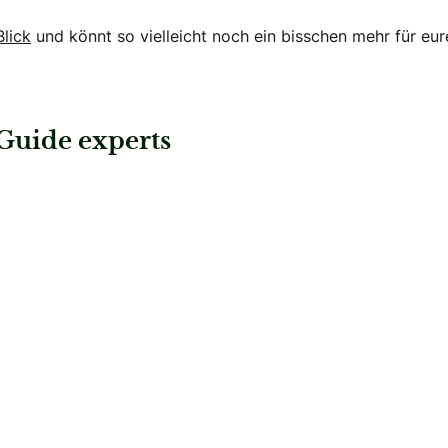
lick
und könnt so vielleicht noch ein bisschen mehr für eur
Guide experts
on
: MSC CRUISES SA
ymoon
MSC CRUISES SA