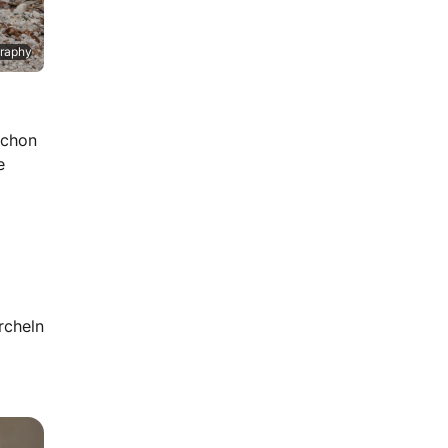
graphy
schon
e
rcheln