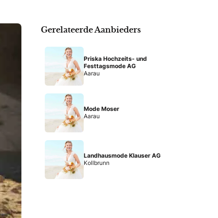
Gerelateerde Aanbieders
Priska Hochzeits- und
Festtagsmode AG
Aarau
Mode Moser
Aarau
Landhausmode Klauser AG
Kollbrunn