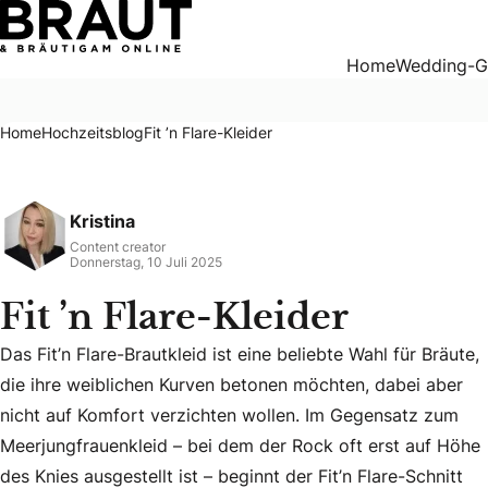
Fit ’n Flare-Kleider
Home
Wedding-G
Home
Hochzeitsblog
Fit ’n Flare-Kleider
Kristina
Content creator
Donnerstag, 10 Juli 2025
Fit ’n Flare-Kleider
Das Fit’n Flare-Brautkleid ist eine beliebte Wahl für Bräute,
die ihre weiblichen Kurven betonen möchten, dabei aber
nicht auf Komfort verzichten wollen. Im Gegensatz zum
Meerjungfrauenkleid – bei dem der Rock oft erst auf Höhe
Das Fit’n Flare-Brautkleid ist eine beliebte Wahl für Bräut
des Knies ausgestellt ist – beginnt der Fit’n Flare-Schnitt