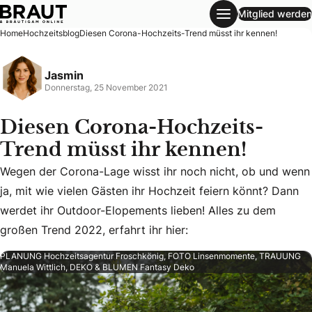
Mitglied werden
Diesen Corona-Hochzeits-Trend müsst ihr kennen!
Home
Hochzeitsblog
Diesen Corona-Hochzeits-Trend müsst ihr kennen!
Jasmin
Donnerstag, 25 November 2021
Diesen Corona-Hochzeits-
Trend müsst ihr kennen!
Wegen der Corona-Lage wisst ihr noch nicht, ob und wenn
Wegen der Corona-Lage wisst ihr noch nicht, ob und wenn ja
ja, mit wie vielen Gästen ihr Hochzeit feiern könnt? Dann
werdet ihr Outdoor-Elopements lieben! Alles zu dem
großen Trend 2022, erfahrt ihr hier:
PLANUNG Hochzeitsagentur Froschkönig, FOTO Linsenmomente, TRAUUNG
Manuela Wittlich, DEKO & BLUMEN Fantasy Deko