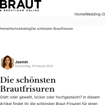
Die schönsten Brautfrisuren
Home
Wedding-G
Home
Hochzeitsblog
Die schönsten Brautfrisuren
Jasmin
Donnerstag, 16 Februar 2023
Die schönsten
Brautfrisuren
Glatt oder gewellt, locker oder hochgesteckt? In diesem
Glatt oder gewellt, locker oder hochgesteckt? In diesem Art
Artikel findet ihr die schönsten Braut-Frisuren für einen