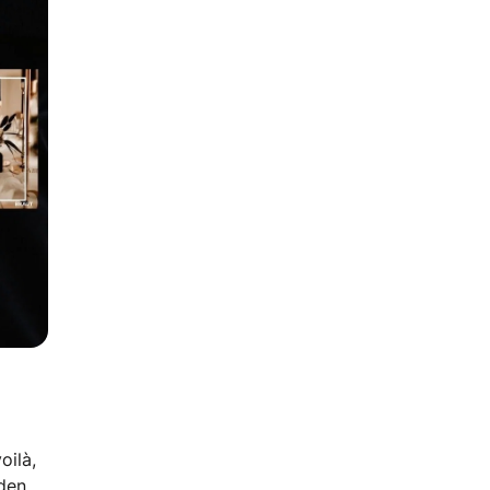
oilà,
iden