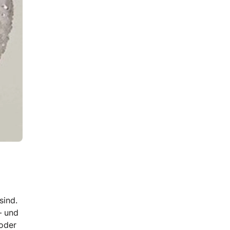
sind.
– und
 oder