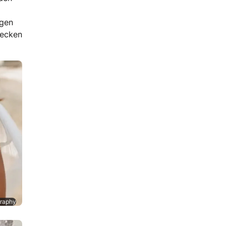
rgen
tecken
graphy