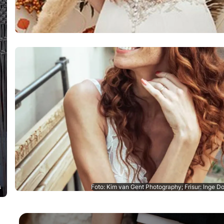
s
Foto: Kim van Gent Photography; Frisur: Inge D