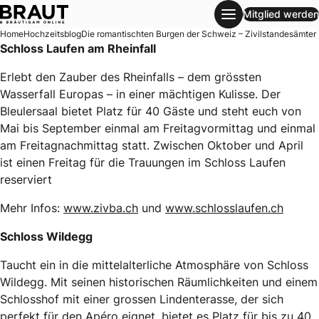
Mitglied werden
Die romantischten Burgen der Schweiz – Zivilstandesämter
Home
Hochzeitsblog
Die romantischten Burgen der Schweiz – Zivilstandesämter
Schloss Laufen am Rheinfall
Erlebt den Zauber des Rheinfalls – dem grössten
Wasserfall Europas – in einer mächtigen Kulisse. Der
Bleulersaal bietet Platz für 40 Gäste und steht euch von
Mai bis September einmal am Freitagvormittag und einmal
am Freitagnachmittag statt. Zwischen Oktober und April
ist einen Freitag für die Trauungen im Schloss Laufen
reserviert
Mehr Infos:
www.zivba.ch
und
www.schlosslaufen.ch
Schloss Wildegg
Taucht ein in die mittelalterliche Atmosphäre von Schloss
Wildegg. Mit seinen historischen Räumlichkeiten und einem
Schlosshof mit einer grossen Lindenterasse, der sich
perfekt für den Apéro eignet, bietet es Platz für bis zu 40