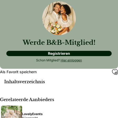
Werde B&B-Mitglied!
Registrieren
Schon Mitglied?
Hier einloggen
Als Favorit speichern
Inhaltsverzeichnis
Gerelateerde Aanbieders
LovelyEvents
Küssnacht