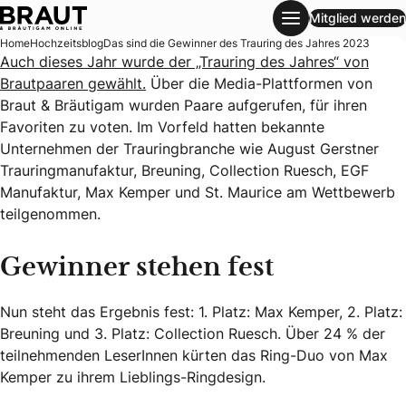
Mitglied werden
Das sind die Gewinner des Trauring des Jahres 2023
Home
Hochzeitsblog
Das sind die Gewinner des Trauring des Jahres 2023
Auch dieses Jahr wurde der „Trauring des Jahres“ von
Brautpaaren gewählt.
Über die Media-Plattformen von
Braut & Bräutigam wurden Paare aufgerufen, für ihren
Favoriten zu voten. Im Vorfeld hatten bekannte
Unternehmen der Trauringbranche wie August Gerstner
Trauringmanufaktur, Breuning, Collection Ruesch, EGF
Manufaktur, Max Kemper und St. Maurice am Wettbewerb
teilgenommen.
Gewinner stehen fest
Nun steht das Ergebnis fest: 1. Platz: Max Kemper, 2. Platz:
Breuning und 3. Platz: Collection Ruesch. Über 24 % der
teilnehmenden LeserInnen kürten das Ring-Duo von Max
Kemper zu ihrem Lieblings-Ringdesign.