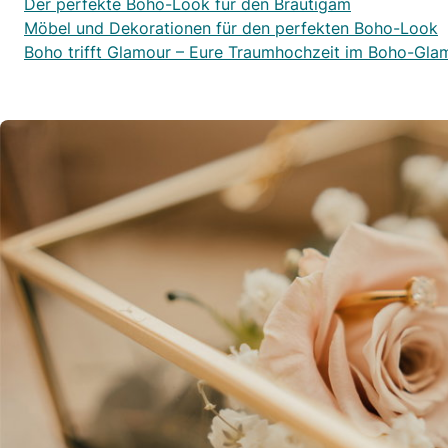
Der perfekte Boho-Look für den Bräutigam
Möbel und Dekorationen für den perfekten Boho-Look
Boho trifft Glamour – Eure Traumhochzeit im Boho-Glam