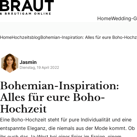
Bohemian-Inspiration: Alles für eure Boho-Hochzeit
Home
Wedding-G
Home
Hochzeitsblog
Bohemian-Inspiration: Alles für eure Boho-Hochz
Jasmin
Dienstag, 19 April 2022
Bohemian-Inspiration:
Alles für eure Boho-
Hochzeit
Eine Boho-Hochzeit steht für pure Individualität und eine
Eine Boho-Hochzeit steht für pure Individualität und eine 
entspannte Eleganz, die niemals aus der Mode kommt. Ob
ihr euch das Ja-Wort bei einer Feier im Freien, einem