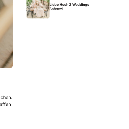
Liebe Hoch 2 Weddings
Safenwil
ichen.
affen