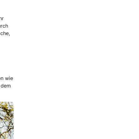
hr
urch
iche,
en wie
n dem