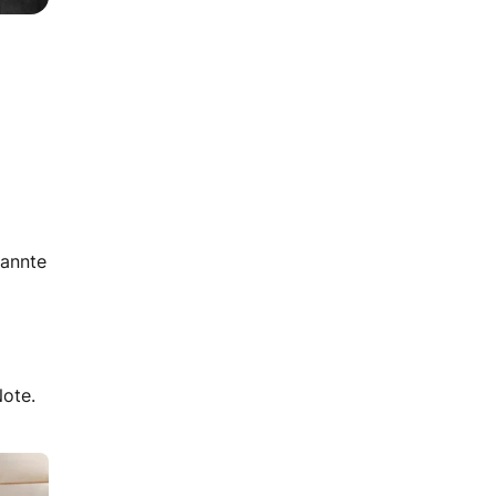
pannte
Note.