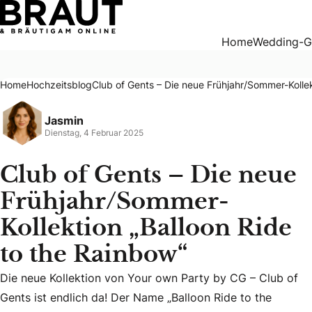
Club of Gents – Die neue Frühjahr/Sommer-Kollektion „Ball
Home
Wedding-G
Home
Hochzeitsblog
Club of Gents – Die neue Frühjahr/Sommer-Kollek
Jasmin
Dienstag, 4 Februar 2025
Club of Gents – Die neue
Frühjahr/Sommer-
Kollektion „Balloon Ride
to the Rainbow“
Die neue Kollektion von Your own Party by CG – Club of
Gents ist endlich da! Der Name „Balloon Ride to the
Die neue Kollektion von Your own Party by CG – Club of Ge