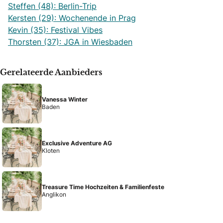
Steffen (48): Berlin-Trip
Kersten (29): Wochenende in Prag
Kevin (35): Festival Vibes
Thorsten (37): JGA in Wiesbaden
Gerelateerde Aanbieders
Vanessa Winter
Baden
Exclusive Adventure AG
Kloten
Treasure Time Hochzeiten & Familienfeste
Anglikon