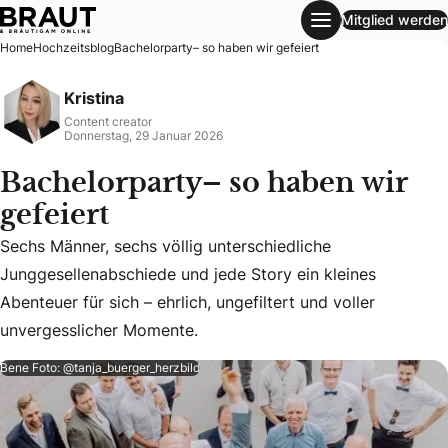
Mitglied werden
Bachelorparty– so haben wir gefeiert
Home
Hochzeitsblog
Bachelorparty– so haben wir gefeiert
Kristina
Content creator
Donnerstag, 29 Januar 2026
Bachelorparty– so haben wir
gefeiert
Sechs Männer, sechs völlig unterschiedliche
Sechs Männer, sechs völlig unterschiedliche Junggesellenab
Junggesellenabschiede und jede Story ein kleines
Abenteuer für sich – ehrlich, ungefiltert und voller
unvergesslicher Momente.
Bene Foto: @tanja_buerger_herzbild