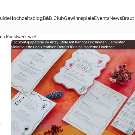
rk wird
uide
Hochzeitsblog
B&B Club
Gewinnspiele
Events
News
Braut
gen Kunstwerk wird
Hochzeitspapeterie im Artsy Style mit handgezeichneten Elementen,
Malerpalette und kreativen Details für eine moderne Hochzeit.
,
eln möchtet, setzt auf kreative Hochzeitskonzepte, außerge