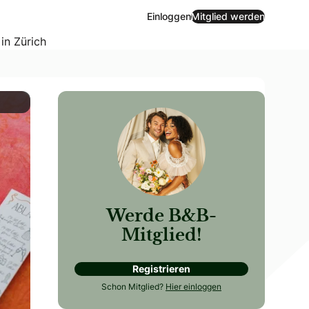
Einloggen
Mitglied werden
 in Zürich
Werde B&B-
Mitglied!
Registrieren
wöhnliche Details und mutige Farbkombinationen. Eine Artsy
Schon Mitglied?
Hier einloggen