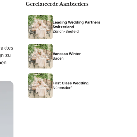
Gerelateerde Aanbieders
Leading Wedding Partners
Switzerland
Zürich-Seefeld
raktes
Vanessa Winter
gn zu
Baden
hen
First Class Wedding
Nürensdorf