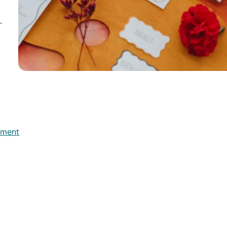
.
ement