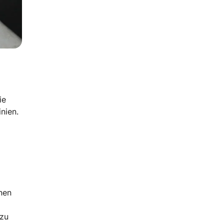
ie
nien.
önen
 zu